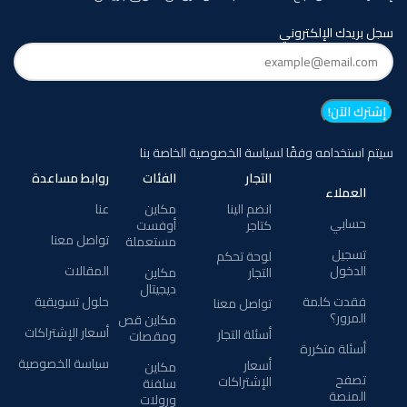
سجل بريدك الإلكتروني
سيتم استخدامه وفقًا لسياسة الخصوصية الخاصة بنا
التجار
الفئات
روابط مساعدة
العملاء
انضم الينا
مكاين
عنا
حسابي
كتاجر
أوفست
تواصل معنا
مستعملة
تسجيل
لوحة تحكم
الدخول
المقالات
التجار
مكاين
ديجيتال
فقدت كلمة
حلول تسويقية
تواصل معنا
المرور؟
مكاين قص
أسعار الإشتراكات
أسئلة التجار
ومقصات
أسئلة متكررة
سياسة الخصوصية
أسعار
مكاين
تصفح
الإشتراكات
سلفنة
المنصة
ورولات