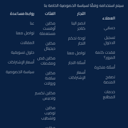
سيتم استخدامه وفقًا لسياسة الخصوصية الخاصة بنا
التجار
الفئات
روابط مساعدة
العملاء
انضم الينا
مكاين
عنا
حسابي
كتاجر
أوفست
تواصل معنا
مستعملة
تسجيل
لوحة تحكم
الدخول
المقالات
التجار
مكاين
ديجيتال
فقدت كلمة
حلول تسويقية
تواصل معنا
المرور؟
مكاين قص
أسعار الإشتراكات
أسئلة التجار
ومقصات
أسئلة متكررة
سياسة الخصوصية
أسعار
مكاين
تصفح
الإشتراكات
سلفنة
المنصة
ورولات
خدمات
مكاين تكسير
المطابع
وتدبيس
مكاين
توضيب
وتشطيب
مكابس