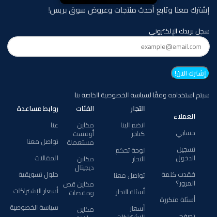
إشترك معنا وتابع أحدث منتجات وعروض سوق بريس!
سجل بريدك الإلكتروني
سيتم استخدامه وفقًا لسياسة الخصوصية الخاصة بنا
التجار
الفئات
روابط مساعدة
العملاء
انضم الينا
مكاين
عنا
حسابي
كتاجر
أوفست
تواصل معنا
مستعملة
تسجيل
لوحة تحكم
الدخول
المقالات
التجار
مكاين
ديجيتال
فقدت كلمة
حلول تسويقية
تواصل معنا
المرور؟
مكاين قص
أسعار الإشتراكات
أسئلة التجار
ومقصات
أسئلة متكررة
سياسة الخصوصية
أسعار
مكاين
تصفح