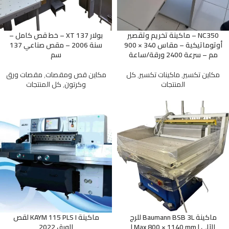
NC350 – ماكينة تخريم وتقصير
بولار 137 XT – خط قص كامل –
أوتوماتيكية – مقاس 340 × 900
سنة 2006 – مقص صناعي 137
مم – سرعة 2400 ورقة/ساعة
سم
مكاين تكسير
,
ماكينات تكسير
,
كل
مكاين قص ومقصات
,
مقصات ورق
المنتجات
وكرتون
,
كل المنتجات
ماكينة Baumann BSB 3L للرج
ماكينة KAYM 115 PLS I لقص
الآلي | Max 800 × 1140 mm |
الورق 2022