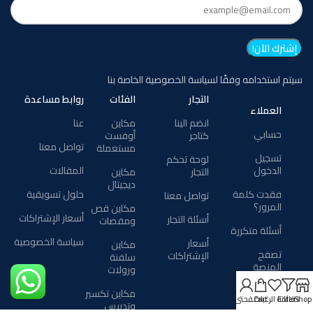
سيتم استخدامه وفقًا لسياسة الخصوصية الخاصة بنا
التجار
الفئات
روابط مساعدة
العملاء
انضم الينا
مكاين
عنا
حسابي
كتاجر
أوفست
تواصل معنا
مستعملة
تسجيل
لوحة تحكم
الدخول
المقالات
التجار
مكاين
ديجيتال
فقدت كلمة
حلول تسويقية
تواصل معنا
المرور؟
مكاين قص
أسعار الإشتراكات
أسئلة التجار
ومقصات
أسئلة متكررة
سياسة الخصوصية
أسعار
مكاين
تصفح
الإشتراكات
سلفنة
المنصة
ورولات
خدمات
مكاين تكسير
Shop
Filters
قائمة الرغبات
Cart
صفحتي
المطابع
وتدبيس