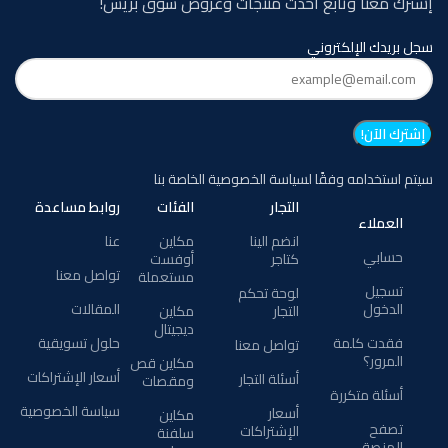
إشترك معنا وتابع أحدث منتجات وعروض سوق بريس!
سجل بريدك الإلكتروني
سيتم استخدامه وفقًا لسياسة الخصوصية الخاصة بنا
التجار
الفئات
روابط مساعدة
العملاء
انضم الينا
مكاين
عنا
حسابي
كتاجر
أوفست
تواصل معنا
مستعملة
تسجيل
لوحة تحكم
الدخول
المقالات
التجار
مكاين
ديجيتال
فقدت كلمة
حلول تسويقية
تواصل معنا
المرور؟
مكاين قص
أسعار الإشتراكات
أسئلة التجار
ومقصات
أسئلة متكررة
سياسة الخصوصية
أسعار
مكاين
تصفح
الإشتراكات
سلفنة
المنصة