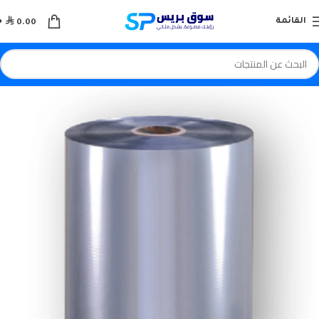

القائمة
0.00