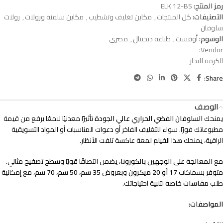
رمز المنتج:
ELK 12-BS
التصنيفات:
كل المنتجات
,
مكاين تغليف وتشطيب
,
مكاين سلفنة ورولات
,
رولات
سلوفان
الوسوم:
أوفست
,
طباعة ديجيتال
,
مصري
Vendor:
الكرمه للتجار
Share:
الوصف
يمنحك
السلوفان الفضي الحراري عالي الجودة
تأثيرًا معدنيًا لامعًا يرفع من قيمة
مطبوعاتك فورًا. سواء للتغليف الفاخر أو دعوات المناسبات أو المواد التسويقية
الراقية، يمنحك هذا الفيلم لمعة عاكسة تلفت الأنظار.
مع
المعالجة على الوجهين بالكورونا
، يضمن التصاقًا قويًا وسطح تصفيح مثالي.
متوفر بسماكات
17 أو 20 ميكرون
وبعروض
35 سم، 50 سم، 70 سم
، مع إمكانية
طلب
مقاسات خاصة
لتلبية احتياجاتك.
المواصفات: