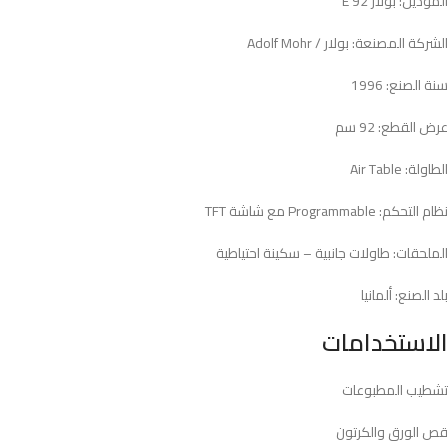
الموديل: بولار 92 E
الشركة المصنعة: بولار / Adolf Mohr
سنة الصنع: 1996
عرض القطع: 92 سم
الطاولة: Air Table
نظام التحكم: Programmable مع شاشة TFT
الملحقات: طاولات جانبية – سكينة احتياطية
بلد الصنع: ألمانيا
الاستخدامات
تشطيب المطبوعات
قص الورق والكرتون