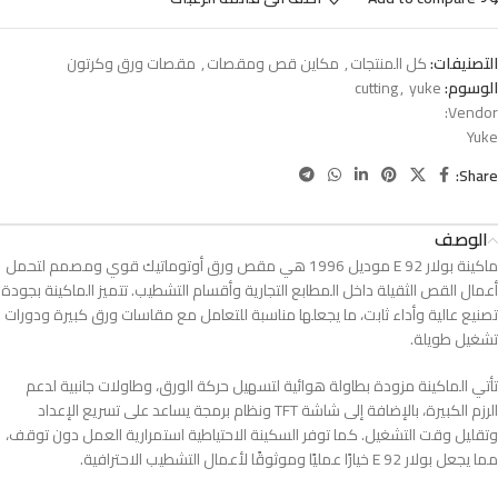
التصنيفات:
كل المنتجات
,
مكاين قص ومقصات
,
مقصات ورق وكرتون
الوسوم:
yuke
,
cutting
Vendor:
Yuke
Share:
الوصف
ماكينة بولار 92 E موديل 1996 هي مقص ورق أوتوماتيك قوي ومصمم لتحمل
أعمال القص الثقيلة داخل المطابع التجارية وأقسام التشطيب. تتميز الماكينة بجودة
تصنيع عالية وأداء ثابت، ما يجعلها مناسبة للتعامل مع مقاسات ورق كبيرة ودورات
تشغيل طويلة.
تأتي الماكينة مزودة بطاولة هوائية لتسهيل حركة الورق، وطاولات جانبية لدعم
الرزم الكبيرة، بالإضافة إلى شاشة TFT ونظام برمجة يساعد على تسريع الإعداد
وتقليل وقت التشغيل. كما توفر السكينة الاحتياطية استمرارية العمل دون توقف،
مما يجعل بولار 92 E خيارًا عمليًا وموثوقًا لأعمال التشطيب الاحترافية.