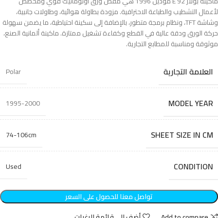
ماكينة بولار 92 E موديل 1996 هي مقص ورق أوتوماتيك قوي ومخصص
لأعمال التشطيب والطباعة الاحترافية. مزودة بطاولة هوائية، وطاولات جانبية،
وشاشة TFT، ونظام برمجة متطور، بالإضافة إلى سكينة احتياطية، ما يضمن سهولة
حركة الورق ودقة عالية في القطع وكفاءة تشغيل ممتازة. ماكينة ألمانية الصنع،
موثوقة ومناسبة للمطابع التجارية.
العلامة التجارية
Polar
MODEL YEAR
1995-2000
SHEET SIZE IN CM
74-106cm
CONDITION
Used
تواصل معنا للحصول على السعر
Add to compare
أضف الى قائمة الرغبات