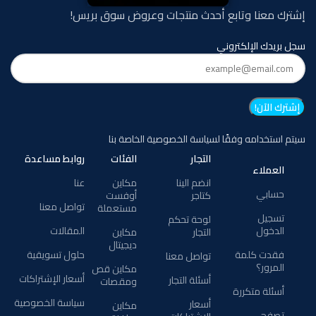
إشترك معنا وتابع أحدث منتجات وعروض سوق بريس!
سجل بريدك الإلكتروني
سيتم استخدامه وفقًا لسياسة الخصوصية الخاصة بنا
التجار
الفئات
روابط مساعدة
العملاء
انضم الينا
مكاين
عنا
حسابي
كتاجر
أوفست
تواصل معنا
مستعملة
تسجيل
لوحة تحكم
الدخول
المقالات
التجار
مكاين
ديجيتال
فقدت كلمة
حلول تسويقية
تواصل معنا
المرور؟
مكاين قص
أسعار الإشتراكات
أسئلة التجار
ومقصات
أسئلة متكررة
سياسة الخصوصية
أسعار
مكاين
تصفح