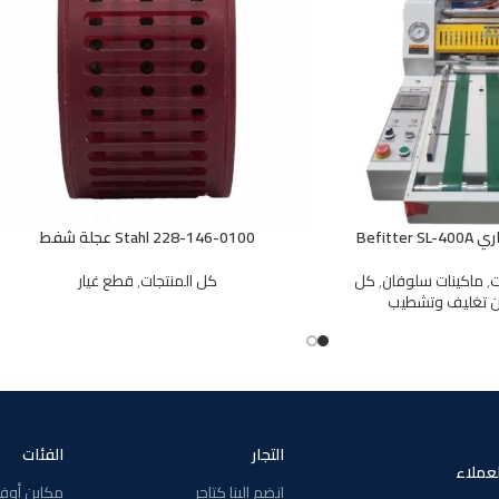
Befitt
Stahl 228-146-0100 عجلة شفط
ت
,
ماكينات سلوفان
,
كل
كل المنتجات
,
قطع غيار
ن تغليف وتشطيب
التجار
الفئات
لعملاء
انضم الينا كتاجر
مكاين أو