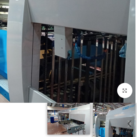
مرحلة قبل الطباعة
مكاين زينكات(CTP)
زينكات طباعة
Click to enlarge