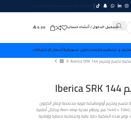
التجار
عنا
تواصل معنا
المقالات
قائمة الموردين

تسجيل الدخول / أنشاء حساب
0.00
غليف و تشطيب
مقصات
حلول تسويقية
أسعار الإشتراكات
كينة تكسير وتخريم Iberica SRK 144
Ibe
Iberica موديل 2006 هي ماكينة تكسير وتخريم أوتوماتيكية قوية مخصصة لإنتاج الكرتون
والتغليف بكميات كبيرة. بحد أقصى لمقاس الورق 1040 × 1440 مم، ونظام تغذية Non-stop، ودلائل أمامية
توفر هذه الماكينة دقة عالية واعتمادية ممتازة وإنتاجية