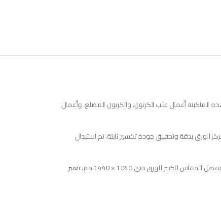
ة. تناسب هذه الماكينة أعمال علب الكرتون، والكرتون المضلع، وأعمال
 لضمان تمركز الورق بدقة وتحقيق جودة تكسير ثابتة. تم استبدال
تشمل الماكينة أنظمة تكسير وتفريغ متكاملة مع عدة إطارات علوية وسفلية، بما في ذلك أنظمة Quick Lock التي تسمح بتغيير الأعمال بسرعة وتقليل زمن الإعداد. وبفضل المقاس الكبير للورق حتى 1040 × 1440 مم، تعتبر