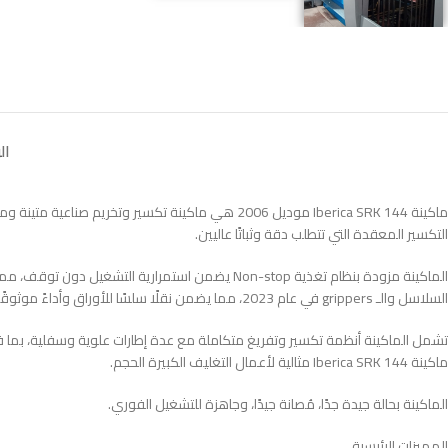
ال
ماكينة Iberica SRK 144 موديل 2006 هي ماكينة تكسي
التكسير المعقدة التي تتطلب دقة وثباتًا عاليين.
الماكينة مزودة بنظام تغذية Non-stop يضمن استمرا
السلاسل والـ grippers في عام 2023، مما يضمن نقلًا سلسًا للأوراق وأداءً موثوقًا على المدى الطويل.
ماكينة Iberica SRK 144 مثالية لأعمال التغليف الكبيرة الحجم.
الماكينة بحالة جيدة جدًا، مُصانة جيدًا، وجاهزة للتشغيل الفوري.
المميزات الرئيسية