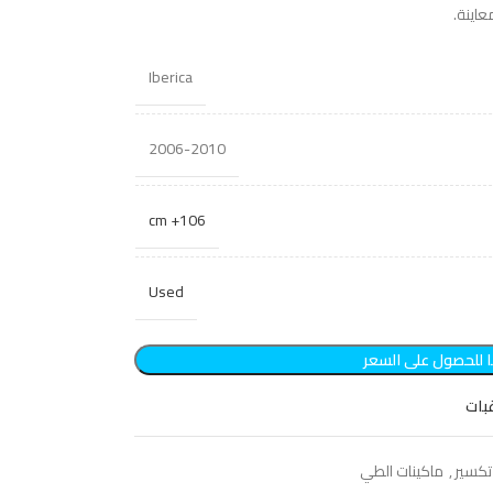
عاينة.
Iberica
2006-2010
106+ cm
Used
 للحصول على السعر
بات
تكسير
,
ماكينات الطي