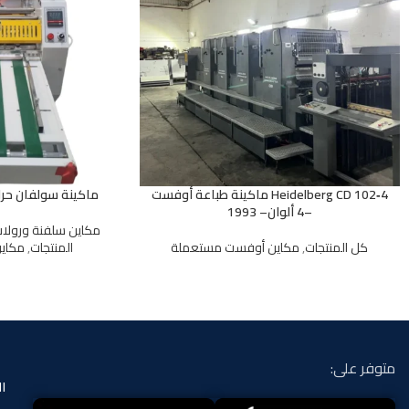
Heidelberg CD 102‑4 ماكينة طباعة أوفست
ماكينة سولفان حراري er SL-400A
–4 ألوان– 1993
مكاين سلفنة ورولا
كل المنتجات
,
مكاين أوفست مستعملة
المنتجات
,
مكاي
متوفر على:
ا