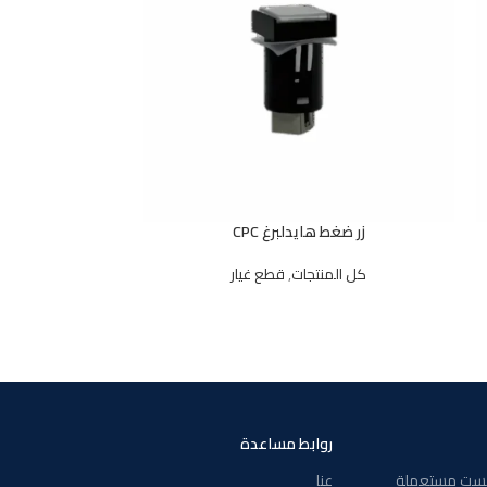
زر ضغط هايدلبرغ CPC
مقص إلكت
كل المنتجات
,
قطع غيار
مكاين قص ومق
روابط مساعدة
فست مستعملة
عنا