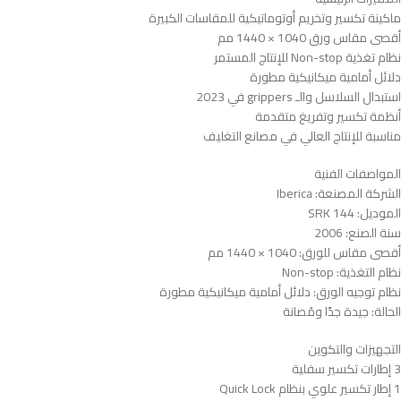
ماكينة تكسير وتخريم أوتوماتيكية للمقاسات الكبيرة
أقصى مقاس ورق 1040 × 1440 مم
نظام تغذية Non-stop للإنتاج المستمر
دلائل أمامية ميكانيكية مطورة
استبدال السلاسل والـ grippers في 2023
أنظمة تكسير وتفريغ متقدمة
مناسبة للإنتاج العالي في مصانع التغليف
المواصفات الفنية
الشركة المصنعة: Iberica
الموديل: SRK 144
سنة الصنع: 2006
أقصى مقاس للورق: 1040 × 1440 مم
نظام التغذية: Non-stop
نظام توجيه الورق: دلائل أمامية ميكانيكية مطورة
الحالة: جيدة جدًا ومُصانة
التجهيزات والتكوين
3 إطارات تكسير سفلية
1 إطار تكسير علوي بنظام Quick Lock