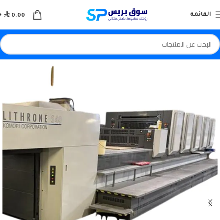

القائمة
0.00