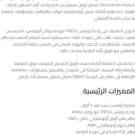
Technotrans Beta.C لضمان توازن مستقر بين الحبر والماء أثناء التشغيل لفترات
طويلة. كما تتوفر أنظمة غسيل أوتوماتيكية للرولات والبطانيات واسطوانات الضغط
لتحسين كفاءة التشغيل.
تحتوي الماكينة على وحدة ورنيش TRESU مزودة برولين أنيلوكس، مما يسمح
بتنفيذ عمليات طلاء مائي بجودة عالية. كما يساهم قسم التسليم الممتد مع نظام
التجفيف بالأشعة تحت الحمراء والهواء الساخن في تحسين عملية التجفيف
والتعامل مع الورق أثناء الطباعة بسرعات عالية.
كما تشمل الماكينة أنظمة كشف الورق المزدوج بالموجات فوق الصوتية،
وأنظمة إزالة الشحنات الساكنة في المغذي والتسليم، واسطوانات Skeleton،
بالإضافة إلى نظام رش البودرة WEKO لضمان تشغيل مستقر أثناء الإنتاج.
المميزات الرئيسية
ماكينة أوفست شيت فيد 5 ألوان
وحدة ورنيش TRESU مع رولين Anilox
نظام تغيير ألواح أوتوماتيكي كامل FAPC
نظام تجهيز أوتوماتيكي AMR
نظام PQC للتحكم في جودة الطباعة