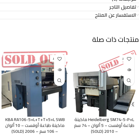
تفاصيل التاجر
الاستفسار عن المنتج
منتجات ذات صلة
غير متوفر
غير متوفر
Heidelberg SM74-5-P+L ماكينة
KBA RA106-5+L+T+T+5+L SW8
طباعة أوفست – 5 ألوان – 74 سم
ماكينة طباعة أوفست – 10 ألوان
– 2010 (SOLD)
– 106 سم – 2006 (SOLD)