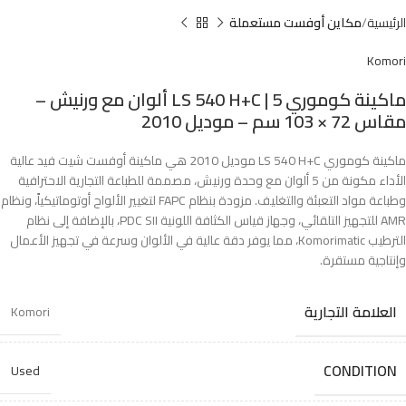
الرئيسية
مكاين أوفست مستعملة
Komori
ماكينة كوموري LS 540 H+C | 5 ألوان مع ورنيش –
مقاس 72 × 103 سم – موديل 2010
ماكينة كوموري LS 540 H+C موديل 2010 هي ماكينة أوفست شيت فيد عالية
الأداء مكونة من 5 ألوان مع وحدة ورنيش، مصممة للطباعة التجارية الاحترافية
وطباعة مواد التعبئة والتغليف. مزودة بنظام FAPC لتغيير الألواح أوتوماتيكياً، ونظام
AMR للتجهيز التلقائي، وجهاز قياس الكثافة اللونية PDC SII، بالإضافة إلى نظام
الترطيب Komorimatic، مما يوفر دقة عالية في الألوان وسرعة في تجهيز الأعمال
وإنتاجية مستقرة.
العلامة التجارية
Komori
CONDITION
Used