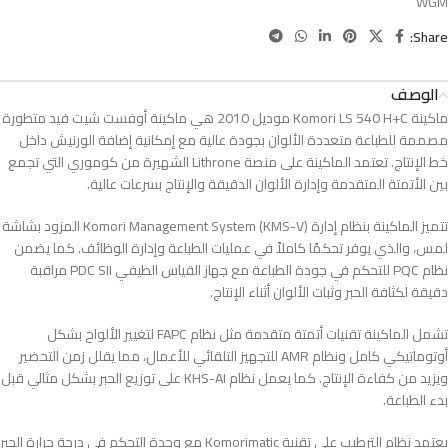
WGM
Share:
الوصف
ماكينة Komori LS 540 H+C موديل 2010 هي ماكينة أوفست شيت فيد متطورة
مصممة للطباعة متعددة الألوان بجودة عالية مع إمكانية إضافة الورنيش داخل
خط الإنتاج. تعتمد الماكينة على منصة Lithrone الشهيرة من كوموري التي تجمع
بين الأتمتة المتقدمة وإدارة الألوان الدقيقة والإنتاج بسرعات عالية.
تتميز الماكينة بنظام إدارة Komori Management System (KMS-V) المزود بشاشة
لمس، والذي يوفر تحكمًا كاملاً في عمليات الطباعة وإدارة الوظائف. كما يضمن
نظام PQC للتحكم في جودة الطباعة مع جهاز القياس الطيفي PDC SII مراقبة
دقيقة لكثافة الحبر وثبات الألوان أثناء الإنتاج.
تشمل الماكينة تقنيات أتمتة متقدمة مثل نظام FAPC لتغيير الألواح بشكل
أوتوماتيكي كامل ونظام AMR للتجهيز التلقائي للأعمال، مما يقلل زمن التحضير
ويزيد من كفاءة الإنتاج. كما يعمل نظام KHS-AI على توزيع الحبر بشكل مثالي قبل
بدء الطباعة.
يعتمد نظام الترطيب على تقنية Komorimatic مع وحدة التحكم في درجة حرارة الحبر