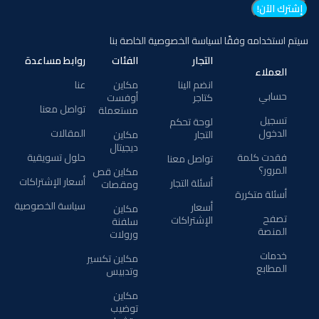
سيتم استخدامه وفقًا لسياسة الخصوصية الخاصة بنا
التجار
الفئات
روابط مساعدة
العملاء
انضم الينا
مكاين
عنا
حسابي
كتاجر
أوفست
تواصل معنا
مستعملة
تسجيل
لوحة تحكم
الدخول
المقالات
التجار
مكاين
ديجيتال
فقدت كلمة
حلول تسويقية
تواصل معنا
المرور؟
مكاين قص
أسعار الإشتراكات
أسئلة التجار
ومقصات
أسئلة متكررة
سياسة الخصوصية
أسعار
مكاين
تصفح
الإشتراكات
سلفنة
المنصة
ورولات
خدمات
مكاين تكسير
المطابع
وتدبيس
مكاين
توضيب