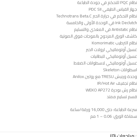
نظام PQC للتحكم في جودة الطباعة
جهاز القياس الطيفي PDC SII
نظام التحكم في حرارة الحبر Technotrans Beta.C
Ink Declutch في الوحدة الأولى والخامسة
نظام Antistatic في المغذي والتسليم
كاشف الورق المزدوج بالموجات فوق الصوتية
نظام الترطيب Komorimatic
غسيل أوتوماتيكي لرولات الحبر
غسيل أوتوماتيكي للبطانيات
غسيل أوتوماتيكي لاسطوانات الضغط
اسطوانات Skeleton
وحدة ورنيش TRESU مع رولين Anilox
نظام تجفيف IR/Hot Air
نظام رش بودرة WEKO AP272
قسم تسليم ممتد
سرعة الطباعة: حتى 16,000 ورقة/ساعة
سماكة الورق: 0.06 – 1 مم
مراجعات (0)