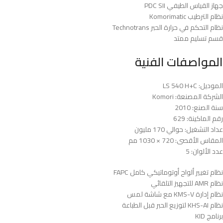
جهاز القياس الطيفي PDC SII
نظام الترطيب Komorimatic
نظام التحكم في حرارة الحبر Technotrans
قسم تسليم ممتد
المواصفات الفنية
الموديل: LS 540 H+C
الشركة المصنعة: Komori
سنة الصنع: 2010
رقم الماكينة: 629
عداد التشغيل: حوالي 170 مليون
المقاس الأقصى: 720 × 1030 مم
عدد الألوان: 5
نظام تغيير ألواح أوتوماتيكي كامل FAPC
نظام AMR للتجهيز التلقائي
نظام إدارة KMS-V مع شاشة لمس
نظام KHS-AI لتوزيع الحبر قبل الطباعة
برنامج KID