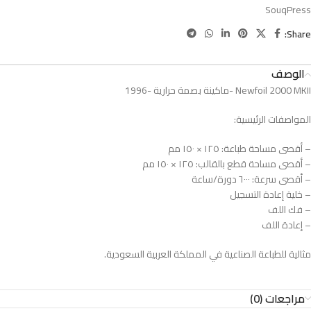
SouqPress
Share:
الوصف
Newfoil 2000 MKII -ماكينة بصمة حرارية -1996
المواصفات الرئيسية:
– أقصى مساحة طباعة: ١٢٥ × ١٥٠ مم
– أقصى مساحة قطع بالقالب: ١٢٥ × ١٥٠ مم
– أقصى سرعة: ٦٠٠٠ دورة/ساعة
– خلية إعادة التسجيل
– فك اللف
– إعادة اللف
مثالية للطباعة الصناعية في المملكة العربية السعودية.
مراجعات (0)