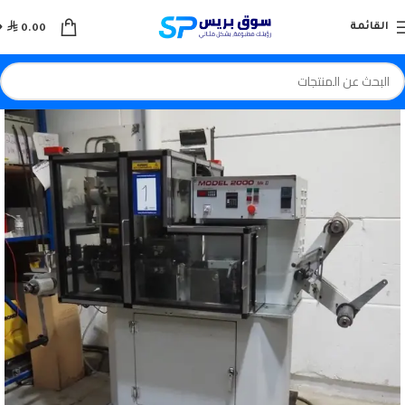

القائمة
0.00