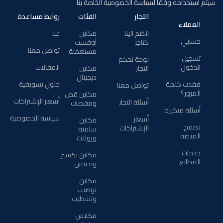
سيتم استخدامه وفقًا لسياسة الخصوصية الخاصة بنا
التجار
الفئات
روابط مساعدة
العملاء
انضم الينا
مكاين
عنا
حسابي
كتاجر
أوفست
تواصل معنا
مستعملة
تسجيل
لوحة تحكم
الدخول
المقالات
التجار
مكاين
ديجيتال
فقدت كلمة
حلول تسويقية
تواصل معنا
المرور؟
مكاين قص
أسعار الإشتراكات
أسئلة التجار
ومقصات
أسئلة متكررة
سياسة الخصوصية
أسعار
مكاين
تصفح
الإشتراكات
سلفنة
المنصة
ورولات
خدمات
مكاين تكسير
المطابع
وتدبيس
مكاين
توضيب
وتشطيب
مكابس