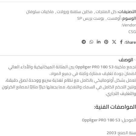
التصنيفات:
كل المنتجات
,
مكاين سلفنة ورولات
,
ماكينات سلوفان
الوسوم:
أوفست
,
بوست بريس SP
Vendor:
CSG
Share:
الوصف
تجمع ماكينة
Oppliger PRO 180 S3
بين
المتانة الميكانيكية
و
الأداء العالي
لضمان جودة تغليف ممتازة وثابتة في جميع المواد.
تعمل بشكل أوتوماتيكي بالكامل مع
نظام تغذية سريع ووحدة لصق دقيقة
،
وتتيح التحكم الكامل في السمك والتغذية، مما يجعلها خيارًا مثاليًا لمصانع
الكرتون
والتغليف التجاري
.
المواصفات الفنية:
الموديل:
Oppliger PRO 180 S3
سنة الصنع:
2003