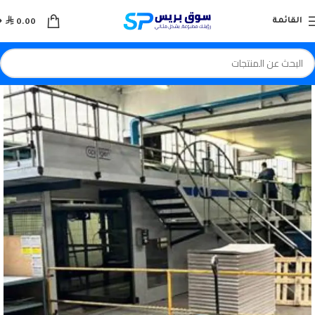

القائمة
0.00