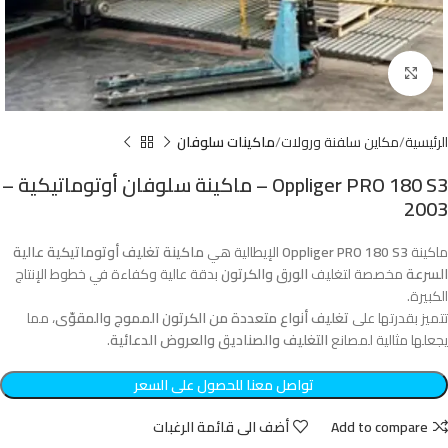
Click to enlarge
الرئيسية
مكاين سلفنة ورولات
ماكينات سلوفان
Oppliger PRO 180 S3 – ماكينة سلوفان أوتوماتيكية –
2003
ماكينة
Oppliger PRO 180 S3
الإيطالية هي
ماكينة تغليف أوتوماتيكية عالية
السرعة
مخصصة لتغليف
الورق والكرتون
بدقة عالية وكفاءة في خطوط الإنتاج
الكبيرة.
تتميز بقدرتها على
تغليف أنواع متعددة من الكرتون المموج والمقوّى
، مما
يجعلها مثالية لمصانع
التغليف والصناديق والعروض الدعائية
.
تواصل معنا للحصول على السعر
Add to compare
أضف الى قائمة الرغبات