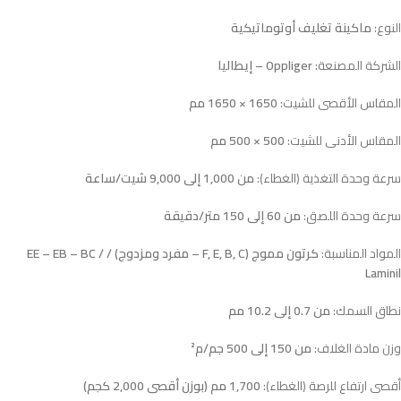
النوع:
ماكينة تغليف أوتوماتيكية
الشركة المصنعة:
Oppliger – إيطاليا
المقاس الأقصى للشيت:
1650 × 1650 مم
المقاس الأدنى للشيت:
500 × 500 مم
سرعة وحدة التغذية (الغطاء):
من 1,000 إلى 9,000 شيت/ساعة
سرعة وحدة اللصق:
من 60 إلى 150 متر/دقيقة
المواد المناسبة:
كرتون مموج (F, E, B, C – مفرد ومزدوج) / EE – EB – BC /
Laminil
نطاق السمك:
من 0.7 إلى 10.2 مم
وزن مادة الغلاف:
من 150 إلى 500 جم/م²
أقصى ارتفاع للرصة (الغطاء):
1,700 مم (بوزن أقصى 2,000 كجم)