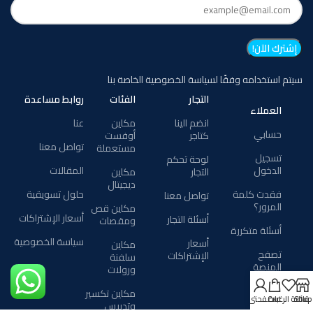
سيتم استخدامه وفقًا لسياسة الخصوصية الخاصة بنا
التجار
الفئات
روابط مساعدة
العملاء
انضم الينا
مكاين
عنا
حسابي
كتاجر
أوفست
تواصل معنا
مستعملة
تسجيل
لوحة تحكم
الدخول
المقالات
التجار
مكاين
ديجيتال
فقدت كلمة
حلول تسويقية
تواصل معنا
المرور؟
مكاين قص
أسعار الإشتراكات
أسئلة التجار
ومقصات
أسئلة متكررة
سياسة الخصوصية
أسعار
مكاين
تصفح
الإشتراكات
سلفنة
المنصة
ورولات
خدمات
مكاين تكسير
Shop
قائمة الرغبات
Cart
صفحتي
المطابع
وتدبيس