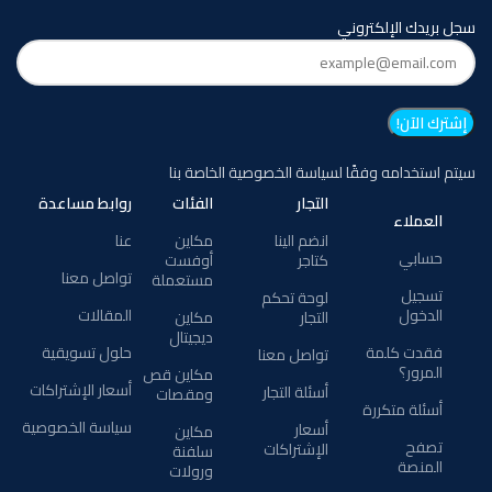
سجل بريدك الإلكتروني
سيتم استخدامه وفقًا لسياسة الخصوصية الخاصة بنا
التجار
الفئات
روابط مساعدة
العملاء
انضم الينا
مكاين
عنا
حسابي
كتاجر
أوفست
تواصل معنا
مستعملة
تسجيل
لوحة تحكم
الدخول
المقالات
التجار
مكاين
ديجيتال
فقدت كلمة
حلول تسويقية
تواصل معنا
المرور؟
مكاين قص
أسعار الإشتراكات
أسئلة التجار
ومقصات
أسئلة متكررة
سياسة الخصوصية
أسعار
مكاين
تصفح
الإشتراكات
سلفنة
المنصة
ورولات