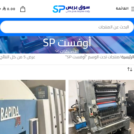

القائمة
0.00
أوفست SP
التصنيفات
الرئيسية
منتجات تحت الوسم “أوفست SP”
عرض ⁦5⁩ من كل النتائج