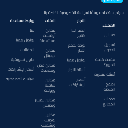
سيتم استخدامه وفقًا لسياسة الخصوصية الخاصة بنا
التجار
الفئات
روابط مساعدة
العملاء
انضم الينا
مكاين
عنا
حسابي
كتاجر
أوفست
تواصل معنا
مستعملة
تسجيل
لوحة تحكم
الدخول
المقالات
التجار
مكاين
ديجيتال
فقدت كلمة
حلول تسويقية
تواصل معنا
المرور؟
مكاين قص
أسعار الإشتراكات
أسئلة التجار
ومقصات
أسئلة متكررة
سياسة الخصوصية
أسعار
مكاين
تصفح
الإشتراكات
سلفنة
المنصة
ورولات
خدمات
مكاين تكسير
المطابع
وتدبيس
مكاين
توضيب
وتشطيب