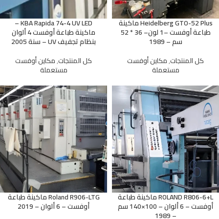
Heidelberg GTO-52 Plus ماكينة
KBA Rapida 74-4 UV LED –
طباعة أوفست –1 لون– 36 * 52
ماكينة طباعة أوفست 4 ألوان
سم – 1989
بنظام تجفيف UV – سنة 2005
كل المنتجات
,
مكاين أوفست
كل المنتجات
,
مكاين أوفست
مستعملة
مستعملة
ROLAND R806-6+L ماكينة طباعة
Roland R906-LTG ماكينة طباعة
أوفست – 6 ألوان – 100×140 سم
أوفست – 6 ألوان – 2019
– 1989